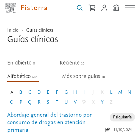
guías,
Fisterra
medicamentos,
técnicas
...
Inicio
Guías clínicas
Guías clínicas
En abierto
Reciente
8
10
Alfabético
Más sobre guías
645
10
A
B
C
D
E
F
G
H
I
J
K
L
M
N
O
P
Q
R
S
T
U
V
W
X
Y
Z
Abordaje general del trastorno por
Psiquiatría
consumo de drogas en atención
primaria
11/10/2024