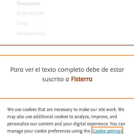
Destacados
Guías clínicas
Dietas
Medicamentos
Para ver el texto completo debe de estar
suscrito a
Fisterra
Términos y condiciones
Política de privacidad
Suscríbase a
Fisterra
We use cookies that are necessary to make our site work. We
Copyright ©
2026
Elsevier España SLU, sus licenciantes y
may also use additional cookies to analyze, improve, and
colaboradores. Se reservan todos los derechos, incluidos los de minería
Solicite una prueba gratuita
personalize our content and your digital experience. You can
de texto y datos, entrenamiento de IA y tecnologías similares. Página
manage your cookie preferences using the
Cookie settings
actualizada en: .