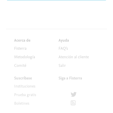
Acerca de
Ayuda
Fisterra
FAQ's
Metodología
Atención al cliente
Comité
Salir
Suscríbase
Siga a Fisterra
Instituciones
Síguenos en Twitter
Prueba gratis
Suscríbete para recibir la
Boletines