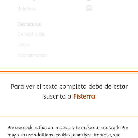
Suscríbete para recibir la
Boletines
Destacados
Guías clínicas
Dietas
Medicamentos
Para ver el texto completo debe de estar
suscrito a
Fisterra
Términos y condiciones
Suscríbase a
Fisterra
Política de privacidad
We use cookies that are necessary to make our site work. We
may also use additional cookies to analyze, improve, and
Copyright ©
2026
Elsevier España SLU, sus licenciantes y