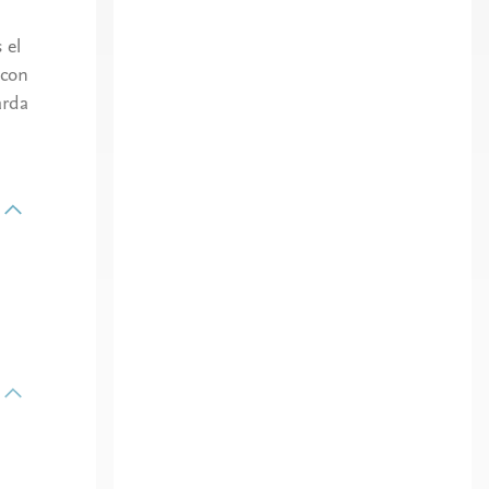
 el
 con
arda