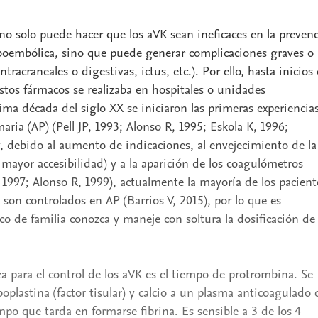
o solo puede hacer que los aVK sean ineficaces en la preven
oembólica, sino que puede generar complicaciones graves o
racraneales o digestivas, ictus, etc.). Por ello, hasta inicios 
estos fármacos se realizaba en hospitales o unidades
tima década del siglo XX se iniciaron las primeras experiencia
aria (AP) (Pell JP, 1993; Alonso R, 1995; Eskola K, 1996;
, debido al aumento de indicaciones, al envejecimiento de la
 mayor accesibilidad) y a la aparición de los coagulómetros
 1997; Alonso R, 1999), actualmente la mayoría de los pacient
son controlados en AP (Barrios V, 2015), por lo que es
o de familia conozca y maneje con soltura la dosificación de
iza para el control de los aVK es el tiempo de protrombina. Se
oplastina (factor tisular) y calcio a un plasma anticoagulado 
empo que tarda en formarse fibrina. Es sensible a 3 de los 4