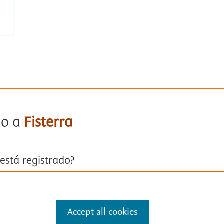
to a
Fisterra
está registrado?
ión con su cuenta personal
Accept all cookies
entificarse