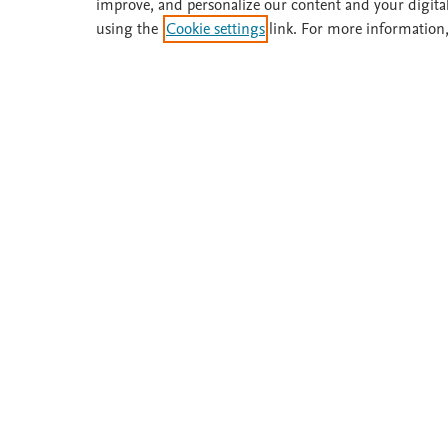
improve, and personalize our content and your digita
using the
Cookie settings
link. For more information,
¿Necesita ayuda o más información? Llame 
Acerca de
Suscríbase
Fisterra
Instituciones
Metodología
Prueba gratis
Comité
Boletines
Términos y condiciones
Política de privacidad
Copyright ©
2026
Elsevier España SLU, sus licenciant
similares. Página actualizada en: .