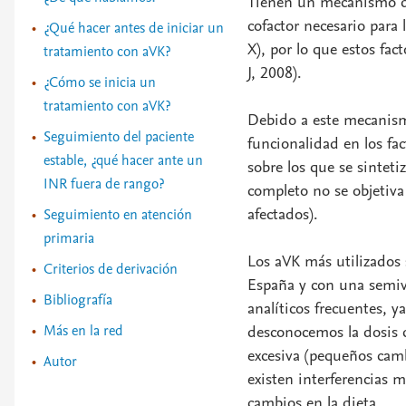
Tienen un mecanismo de
cofactor necesario para l
¿Qué hacer antes de iniciar un
X), por lo que estos fa
tratamiento con aVK?
J, 2008).
¿Cómo se inicia un
tratamiento con aVK?
Debido a este mecanism
Seguimiento del paciente
funcionalidad en los fa
estable, ¿qué hacer ante un
sobre los que se sintetiz
INR fuera de rango?
completo no se objetiva
afectados).
Seguimiento en atención
primaria
Los aVK más utilizados 
Criterios de derivación
España y con una semivi
Bibliografía
analíticos frecuentes, y
Más en la red
desconocemos la dosis q
excesiva (pequeños camb
Autor
existen interferencias 
cambios en la dieta.