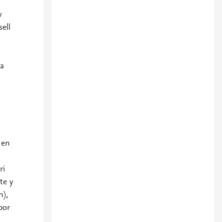
y
ell
la
 en
ri
te y
n),
por