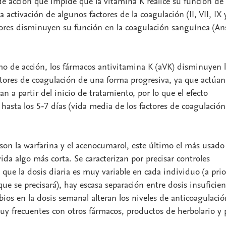
 acción que impide que la vitamina K realice su función de
a activación de algunos factores de la coagulación (II, VII, IX 
ctores disminuyen su función en la coagulación sanguínea (Ans
o de acción, los fármacos antivitamina K (aVK) disminuyen 
ctores de coagulación de una forma progresiva, ya que actúan
an a partir del inicio de tratamiento, por lo que el efecto
 hasta los 5-7 días (vida media de los factores de coagulación
son la warfarina y el acenocumarol, este último el más usado
da algo más corta. Se caracterizan por precisar controles
a que la dosis diaria es muy variable en cada individuo (a prio
ue se precisará), hay escasa separación entre dosis insuficien
ios en la dosis semanal alteran los niveles de anticoagulació
muy frecuentes con otros fármacos, productos de herbolario y 