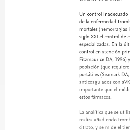
Un control inadecuado n
de la enfermedad tromb
mortales (hemorragias int
siglo XXI el control de 
especializadas. En la úl
control en atención prim
Fitzmaurice DA, 1996) y
población (que requiere
portátiles (Seamark DA,
anticoagulados con aVK 
importante que el médic
estos fármacos.
La analítica que se util
realiza añadiendo tromb
citrato, y se mide el ti