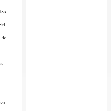
ción
del
s de
es
con