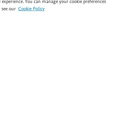
l experience. You can manage your cookie preferences
 see our
Cookie Policy
al 932 415 960
Destacados
Ayuda
Guías clínicas
FAQ's
Dietas
Atención al cl
Medicamentos
Salir
es y colaboradores. Se reservan todos los derechos, incluidos los de minería 