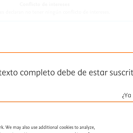
Conflicto de intereses
es declaran no tener ningún conflicto de intereses.
 texto completo debe de estar suscri
¿Ya 
Inicie ses
Id
rk. We may also use additional cookies to analyze,