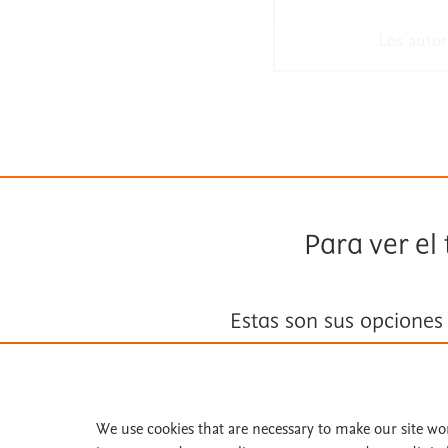
Los autor
Para ver el
Estas son sus opciones
Suscríbase a
Fisterra
We use cookies that are necessary to make our site wo
Solicite una prueba gratuita