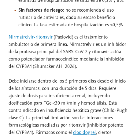
estimada de hospitalización se sitúa entre 0,5% y 6%.
Sin factores de riesgo
: no se recomienda el uso
rutinario de antivirales, dado su escaso beneficio
clínico. La tasa estimada de hospitalización es ≤0,5%.
Nirmatrelvir-ritonavir
(Paxlovid) es el tratamiento
ambulatorio de primera línea. Nirmatrelvir es un inhibidor
de la proteasa principal del SARS-CoV-2 y ritonavir actúa
como potenciador farmacocinético mediante la inhibición
del CYP3A4 (Shumaker AH, 2026).
Debe iniciarse dentro de los 5 primeros días desde el inicio
de los síntomas, con una duración de 5 días. Requiere
ajuste de dosis para insuficiencia renal, incluyendo
dosificación para FGe <30 ml/min y hemodiálisis. Está
contraindicado en insuficiencia hepática grave (Child-Pugh
clase C). La principal limitación son las interacciones
farmacológicas mediadas por ritonavir (inhibidor potente
del CYP3A4). Fármacos como el
clopidogrel
, ciertos