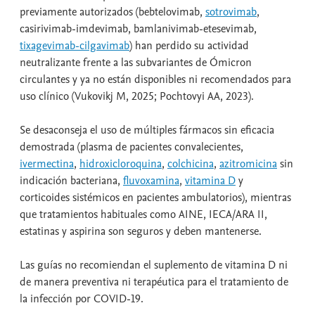
previamente autorizados (bebtelovimab,
sotrovimab
,
casirivimab-imdevimab, bamlanivimab-etesevimab,
tixagevimab-cilgavimab
) han perdido su actividad
neutralizante frente a las subvariantes de Ómicron
circulantes y ya no están disponibles ni recomendados para
uso clínico (Vukovikj M, 2025; Pochtovyi AA, 2023).
Se desaconseja el uso de múltiples fármacos sin eficacia
demostrada (plasma de pacientes convalecientes,
ivermectina
,
hidroxicloroquina
,
colchicina
,
azitromicina
sin
indicación bacteriana,
fluvoxamina
,
vitamina D
y
corticoides sistémicos en pacientes ambulatorios), mientras
que tratamientos habituales como AINE, IECA/ARA II,
estatinas y aspirina son seguros y deben mantenerse.
Las guías no recomiendan el suplemento de vitamina D ni
de manera preventiva ni terapéutica para el tratamiento de
la infección por COVID-19.