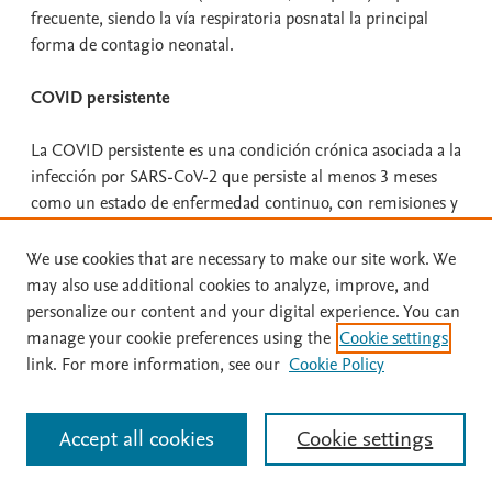
frecuente, siendo la vía respiratoria posnatal la principal
forma de contagio neonatal.
COVID persistente
La COVID persistente es una condición crónica asociada a la
infección por SARS-CoV-2 que persiste al menos 3 meses
como un estado de enfermedad continuo, con remisiones y
recaídas, que puede afectar a uno o varios órganos. Su
diagnóstico no requiere síntomas específicos ni una prueba
We use cookies that are necessary to make our site work. We
positiva previa de COVID-19, y debe considerarse tras
may also use additional cookies to analyze, improve, and
descartar otras causas que expliquen los síntomas. La
personalize our content and your digital experience. You can
codificación ICD-10 U09.9 ("
Post COVID-19 condition,
manage your cookie preferences using the
Cookie settings
unspecified
") debe documentarse como código secundario,
link. For more information, see our
Cookie Policy
acompañado de códigos primarios que reflejen los síntomas
específicos del paciente (Cheng AL, 2025; Chu L, 2025).
Accept all cookies
Cookie settings
La prevalencia global actual se estima en aproximadamente