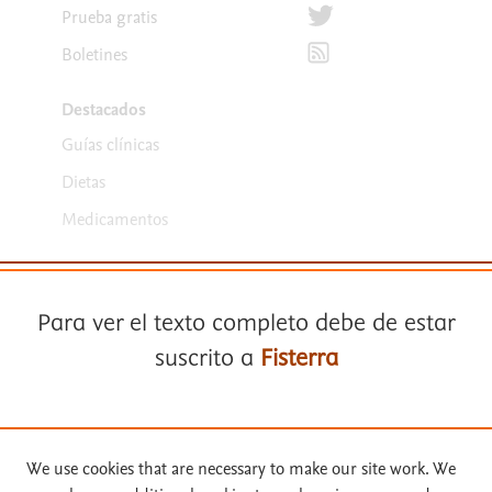
Síguenos en Twitter
Prueba gratis
Suscríbete para recibir la
Boletines
Destacados
Guías clínicas
Dietas
Medicamentos
Para ver el texto completo debe de estar
suscrito a
Fisterra
Términos y condiciones
Suscríbase a
Fisterra
Política de privacidad
We use cookies that are necessary to make our site work. We