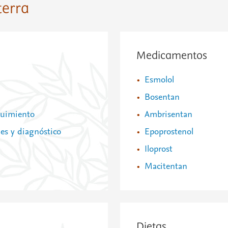
terra
Medicamentos
Esmolol
Bosentan
eguimiento
Ambrisentan
les y diagnóstico
Epoprostenol
Iloprost
Macitentan
Dietas