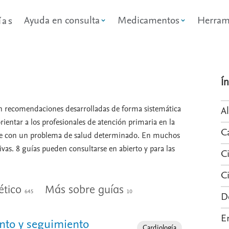
Ayuda en consulta
Medicamentos
Herram
ías
Í
 recomendaciones desarrolladas de forma sistemática
A
rientar a los profesionales de atención primaria en la
C
te con un problema de salud determinado. En muchos
vas. 8 guías pueden consultarse en abierto y para las
C
C
ético
Más sobre guías
645
10
D
E
ento y seguimiento
Especialidad
Cardiología