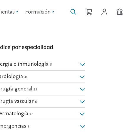
ientas
Formación
ndice por especialidad
lergia e inmunología
5
ardiología
44
irugía general
13
irugía vascular
6
ermatología
47
mergencias
9
: Cardiología