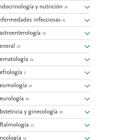
ndocrinología y nutrición
24
nfermedades infecciosas
41
: Cardiología
astroenterología
50
eneral
20
: Enfermedades infecciosas
ematología
26
efrología
5
: Neurología
eumología
24
eurología
30
d: Dermatología
bstetricia y ginecología
20
ftalmología
22
: Oncología
ncología
54