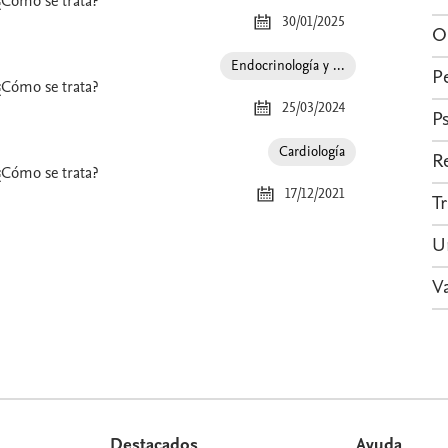
¿Cómo se trata?
30/01/2025
O
Especialidad
Endocrinología y ...
P
¿Cómo se trata?
25/03/2024
P
Especialidad
Cardiología
R
¿Cómo se trata?
17/12/2021
T
U
V
Destacados
Ayuda