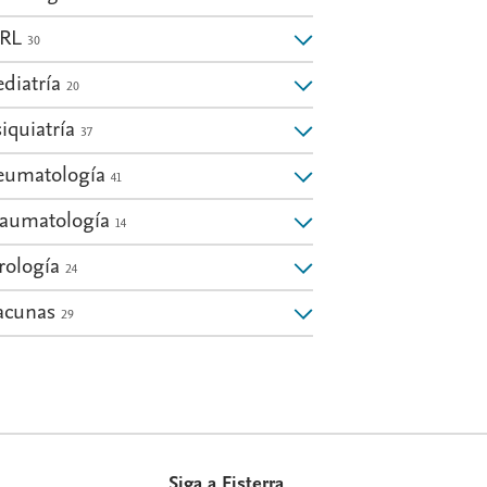
RL
30
: Endocrinología y nutrición
ediatría
20
siquiatría
37
: Cardiología
eumatología
41
raumatología
14
rología
24
acunas
29
Siga a Fisterra