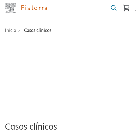
Fisterra
Inicio
Casos clínicos
Buscar
guías,
medicamentos,
técnicas
...
Casos clínicos