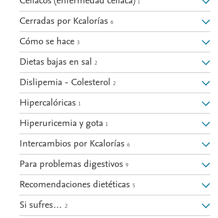
Celíacos (enfermedad celíaca)
1
Cerradas por Kcalorías
6
Cómo se hace
3
Dietas bajas en sal
2
Dislipemia - Colesterol
2
Hipercalóricas
1
Hiperuricemia y gota
1
Intercambios por Kcalorías
6
Para problemas digestivos
9
Recomendaciones dietéticas
5
Si sufres…
2