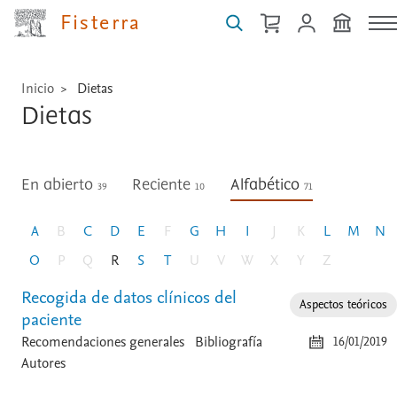
Fisterra
Inicio
Dietas
Dietas
En abierto
Reciente
Alfabético
39
10
71
A
B
C
D
E
F
G
H
I
J
K
L
M
N
O
P
Q
R
S
T
U
V
W
X
Y
Z
Recogida de datos clínicos del
Aspectos teóricos
paciente
Recomendaciones generales
Bibliografía
16/01/2019
Autores