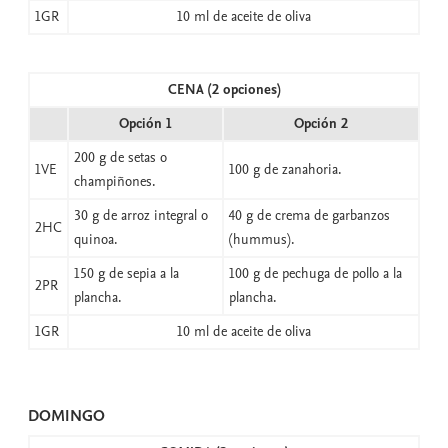
1GR
10 ml de aceite de oliva
CENA (2 opciones)
Opción 1
Opción 2
200 g de setas o
1VE
100 g de zanahoria.
champiñones.
30 g de arroz integral o
40 g de crema de garbanzos
2HC
quinoa.
(hummus).
150 g de sepia a la
100 g de pechuga de pollo a la
2PR
plancha.
plancha.
1GR
10 ml de aceite de oliva
DOMINGO