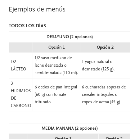
Ejemplos de menús
TODOS LOS DÍAS
DESAYUNO (2 opciones)
Opción 1
Opción 2
1/2 vaso mediano de
1/2
1 yogur natural o
leche desnatada o
LÁCTEO
desnatado (125 g).
semidesnatada (110 ml).
3
6 dedos de pan integral
6 cucharadas soperas de
HIDRATOS
(60 g) con tomate
cereales integrales o
DE
triturado.
copos de avena (45 g).
CARBONO
MEDIA MAÑANA (2 opciones)
Opción 1
Opción 2