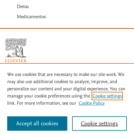
Dietas
Medicamentos
Términos y condiciones
We use cookies that are necessary to make our site work. We
may also use additional cookies to analyze, improve, and
Política de privacidad
personalize our content and your digital experience. You can
Copyright ©
2026
Elsevier España SLU, sus licenciantes y
manage your cookie preferences using the
Cookie settings
colaboradores. Se reservan todos los derechos, incluidos los de minería
link. For more information, see our
Cookie Policy
de texto y datos, entrenamiento de IA y tecnologías similares. Página
actualizada en: .
Este sitio utiliza cookies.
Cookie settings
Accept all cookies
Cookie settings