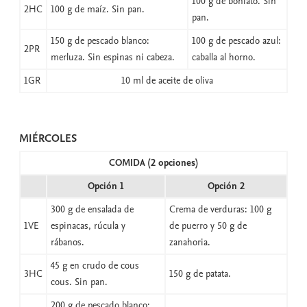
100 g de boniato. Sin
2HC
100 g de maíz. Sin pan.
pan.
150 g de pescado blanco:
100 g de pescado azul:
2PR
merluza. Sin espinas ni cabeza.
caballa al horno.
1GR
10 ml de aceite de oliva
MIÉRCOLES
COMIDA (2 opciones)
Opción 1
Opción 2
300 g de ensalada de
Crema de verduras: 100 g
1VE
espinacas, rúcula y
de puerro y 50 g de
rábanos.
zanahoria.
45 g en crudo de cous
3HC
150 g de patata.
cous. Sin pan.
200 g de pescado blanco: