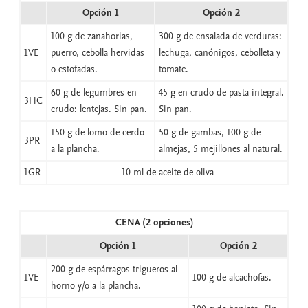
Opción 1
Opción 2
100 g de zanahorias,
300 g de ensalada de verduras:
1VE
puerro, cebolla hervidas
lechuga, canónigos, cebolleta y
o estofadas.
tomate.
60 g de legumbres en
45 g en crudo de pasta integral.
3HC
crudo: lentejas. Sin pan.
Sin pan.
150 g de lomo de cerdo
50 g de gambas, 100 g de
3PR
a la plancha.
almejas, 5 mejillones al natural.
1GR
10 ml de aceite de oliva
CENA (2 opciones)
Opción 1
Opción 2
200 g de espárragos trigueros al
1VE
100 g de alcachofas.
horno y/o a la plancha.