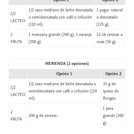
1/2 vaso mediano de leche desnatada
1 yogur natural
1/2
o semidesnatada con café o infusión
o desnatado
LÁCTEO
(110 ml).
(125 g).
2
1 manzana grande (200 g), 1 naranja
12-16 cerezas o
FRUTA
(200 g).
uvas (50 g).
MERIENDA (2 opciones)
Opción 1
Opción 2
1/2 vaso mediano de leche desnatada o
35 g de
1/2
semidesnatada con café o infusión (110
queso de
LÁCTEO
ml).
Burgos.
1 pera
2
100 g de cerezas.
grande (200
FRUTA
g).