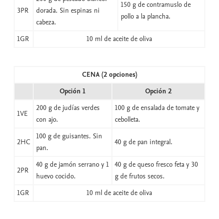
150 g de contramuslo de
3PR
dorada. Sin espinas ni
pollo a la plancha.
cabeza.
1GR
10 ml de aceite de oliva
CENA (2 opciones)
Opción 1
Opción 2
200 g de judías verdes
100 g de ensalada de tomate y
1VE
con ajo.
cebolleta.
100 g de guisantes. Sin
2HC
40 g de pan integral.
pan.
40 g de jamón serrano y 1
40 g de queso fresco feta y 30
2PR
huevo cocido.
g de frutos secos.
1GR
10 ml de aceite de oliva