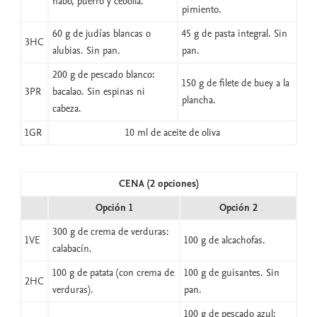
nabo, puerro y cebolla.
pimiento.
60 g de judías blancas o
45 g de pasta integral. Sin
3HC
alubias. Sin pan.
pan.
200 g de pescado blanco:
150 g de filete de buey a la
3PR
bacalao. Sin espinas ni
plancha.
cabeza.
1GR
10 ml de aceite de oliva
CENA (2 opciones)
Opción 1
Opción 2
300 g de crema de verduras:
1VE
100 g de alcachofas.
calabacín.
100 g de patata (con crema de
100 g de guisantes. Sin
2HC
verduras).
pan.
100 g de pescado azul: