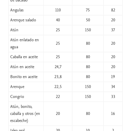
de bacalao
Angulas
110
75
82
Arenque salado
40
50
20
Atún
25
150
37
Atún enlatado en
25
80
20
agua
Caballa en aceite
25
80
20
Atún en aceite
24,7
80
20
Bonito en aceite
23,8
80
19
Arenque
22,5
150
34
Congrio
22
150
33
Atún, bonito,
caballa y otros (en
20
80
16
escabeche)
Jalea real
20
10
2