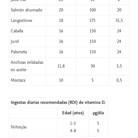
Salmón ahumado
20
100
20
Langostinos
18
175
31,5
Caballa
16
150
24
Jurel
16
150
24
Palometa
16
150
24
Anchoas enlatadas
11,8
30
3,5
en aceite
Mostaza
10
5
0,5
Ingestas diarias recomendadas (RDI) de vitamina D.
Edad (años)
µg/día
1-3
5
Niños/as
4-8
5