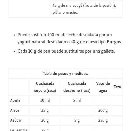
45 g de maracuyá (fruta de la pasión),
plátano macho.
Puede sustituir 100 ml de leche desnatada por un
yogurt natural desnatado o 40 g de queso tipo Burgos.
Cada 10 g de pan puede sustituirse por una galleta.
Tabla de pesos y medidas.
Cucharada
Cucharada
Vaso de
Taza
sopera (rasa)
desayuno (rasa)
agua
Aceite
10 ml
5 ml
Arroz
25 g
200 g
Azúcar
20 g
5 g
250 g
Guisantes
25 g