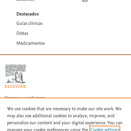
Destacados
Guías clínicas
Dietas
Medicamentos
Términos y condiciones
We use cookies that are necessary to make our site work. We
Política de privacidad
may also use additional cookies to analyze, improve, and
Copyright ©
2026
Elsevier España SLU, sus licenciantes y
personalize our content and your digital experience. You can
colaboradores. Se reservan todos los derechos, incluidos los de minería
manage your cookie preferences using the
Cookie settings