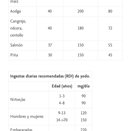
maíz
Acelga
40
200
80
Cangrejo,
nécora,
40
180
72
centollo
Salmón
37
150
55
Piña
30
150
45
Ingestas diarias recomendadas (RDI) de yodo.
Edad (años)
mg/día
1-3
90
Niños/as
4-8
90
9-13
120
Hombres y mujeres
14->70
150
Embarazadas
220