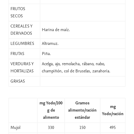
FRUTOS
SECOS
CEREALES Y
Harina de maíz.
DERIVADOS
LEGUMBRES
Altramuz.
FRUTAS
Piña.
VERDURAS Y
Acelga, ajo, remolacha, rábano, nabo,
HORTALIZAS
champiñón, col de Bruselas, zanahoria.
GRASAS
mg Yodo/100
Gramos
mg
g de
alimento/ración
Yodo/ración
alimento
estándar
Mujol
330
150
495