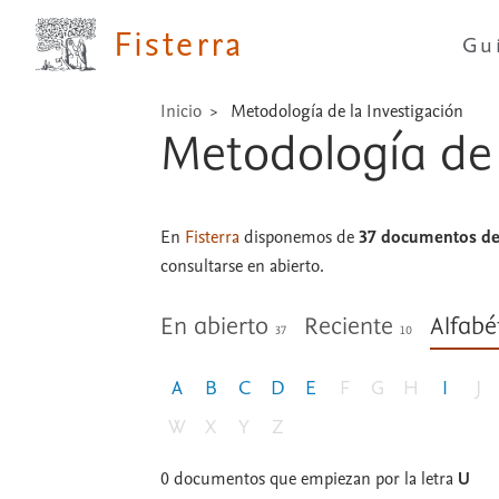
Fisterra
Gu
Inicio
Metodología de la Investigación
Metodología de 
En
Fisterra
disponemos de
37 documentos de 
consultarse en abierto.
En abierto
Reciente
Alfabé
37
10
A
B
C
D
E
F
G
H
I
J
W
X
Y
Z
0
documentos que empiezan por la letra
U