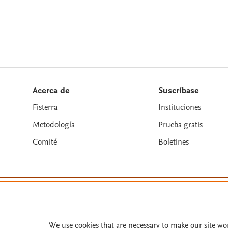
Acerca de
Suscríbase
Fisterra
Instituciones
Metodología
Prueba gratis
Comité
Boletines
Términos y condiciones
Política de privacidad
Copyright ©
2026
Elsevier España SLU, sus licenciant
We use cookies that are necessary to make our site wo
similares. Página actualizada en: Página actualizada e