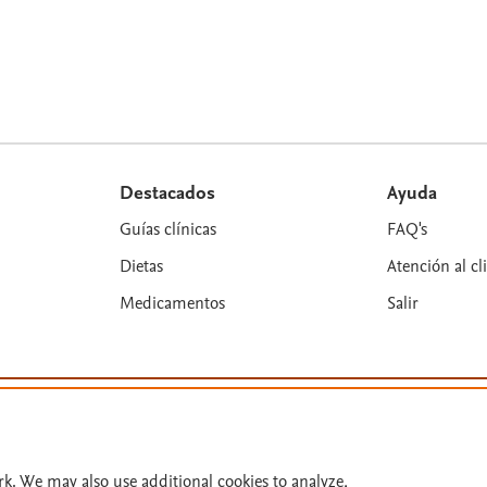
Destacados
Ayuda
Guías clínicas
FAQ's
Dietas
Atención al cl
Medicamentos
Salir
es y colaboradores. Se reservan todos los derechos, incluidos los de minería 
rk. We may also use additional cookies to analyze,
n: 31/07/2026.