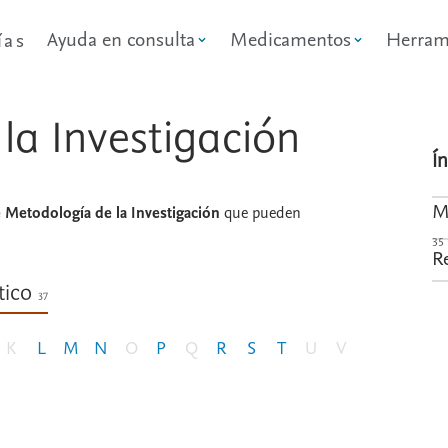
Ayuda en consulta
Medicamentos
Herram
ías
la Investigación
Í
M
Metodología de la Investigación
que pueden
35
R
tico
37
K
L
M
N
O
P
Q
R
S
T
U
V