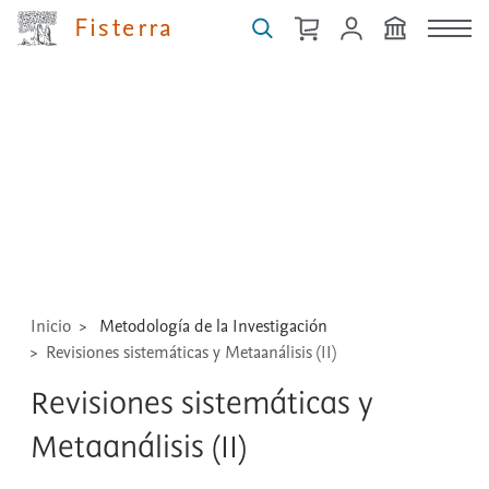
Fisterra
Buscar
guías,
medicamentos,
técnicas
...
Inicio
Metodología de la Investigación
Revisiones sistemáticas y Metaanálisis (II)
Revisiones sistemáticas y
Metaanálisis (II)