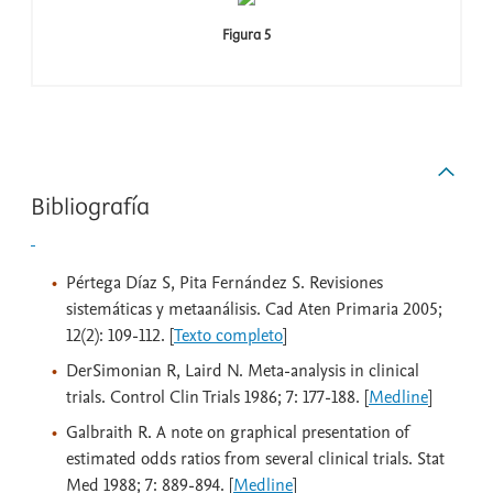
Figura 5
Bibliografía
Pértega Díaz S, Pita Fernández S. Revisiones
sistemáticas y metaanálisis. Cad Aten Primaria 2005;
12(2): 109-112. [
Texto completo
]
DerSimonian R, Laird N. Meta-analysis in clinical
trials. Control Clin Trials 1986; 7: 177-188. [
Medline
]
Galbraith R. A note on graphical presentation of
estimated odds ratios from several clinical trials. Stat
Med 1988; 7: 889-894. [
Medline
]