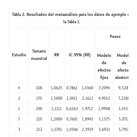
Tabla 2. Resultados del metaanálisis para los datos de ejemplo de
la Tabla 1.
Pesos
Tamaño
Estudio
RR
IC 95% (RR)
Modelo
Modelo
muestral
de
de
efectos
efectos
fijos
aleatorios
4
108
1,0625
0,7861
1,4360
7,2094
9,5287
2
170
1,5000
1,0411
2,1612
4,9052
7,2288
1
200
1,1111
0,6263
1,9712
1,9908
3,4331
7
210
1,2000
0,7601
1,8945
3,1375
5,0711
3
212
1,5701
1,0306
2,3919
3,6921
5,7917