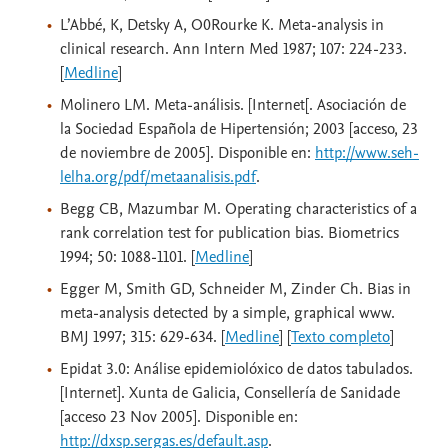
L’Abbé, K, Detsky A, O0Rourke K. Meta-analysis in
clinical research. Ann Intern Med 1987; 107: 224-233.
[
Medline
]
Molinero LM. Meta-análisis. [Internet[. Asociación de
la Sociedad Española de Hipertensión; 2003 [acceso, 23
de noviembre de 2005]. Disponible en:
http://www.seh-
lelha.org/pdf/metaanalisis.pdf
.
Begg CB, Mazumbar M. Operating characteristics of a
rank correlation test for publication bias. Biometrics
1994; 50: 1088-1101. [
Medline
]
Egger M, Smith GD, Schneider M, Zinder Ch. Bias in
meta-analysis detected by a simple, graphical www.
BMJ 1997; 315: 629-634. [
Medline
] [
Texto completo
]
Epidat 3.0: Análise epidemiolóxico de datos tabulados.
[Internet]. Xunta de Galicia, Consellería de Sanidade
[acceso 23 Nov 2005]. Disponible en:
http://dxsp.sergas.es/default.asp
.