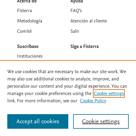
Acerca de
Ayuda
Fisterra
FAQ's
Metodología
Atención al cliente
Comité
Salir
Suscríbase
Siga a Fisterra
Instituciones
Síguenos en Twitter
Prueba gratis
We use cookies that are necessary to make our site work. We
Suscríbete para recibir la
Boletines
may also use additional cookies to analyze, improve, and
personalize our content and your digital experience. You can
Destacados
manage your cookie preferences using the
Cookie settings
link. For more information, see our
Cookie Policy
Guías clínicas
Dietas
Accept all cookies
Cookie settings
Medicamentos