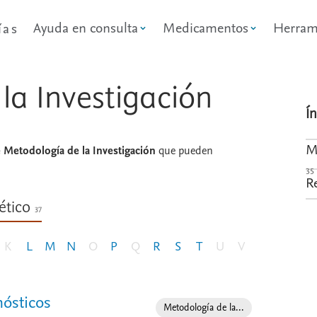
Ayuda en consulta
Medicamentos
Herram
ías
la Investigación
Í
M
Metodología de la Investigación
que pueden
35
R
ético
37
K
L
M
N
O
P
Q
R
S
T
U
V
nósticos
Especialidad
Metodología de la...