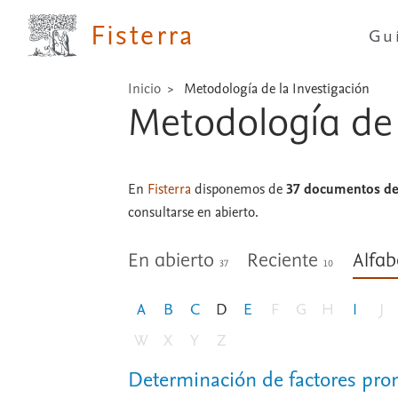
Fisterra
Gu
Inicio
Metodología de la Investigación
Metodología de 
En
Fisterra
disponemos de
37 documentos de 
consultarse en abierto.
En abierto
Reciente
Alfab
37
10
A
B
C
D
E
F
G
H
I
J
W
X
Y
Z
Determinación de factores pro