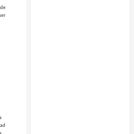
 de
ser
a
dad
a