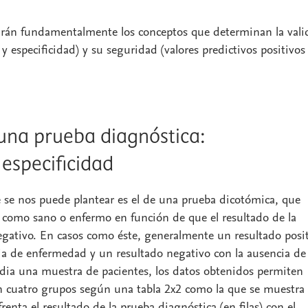
sarán fundamentalmente los conceptos que determinan la vali
 y especificidad) y su seguridad (valores predictivos positivos
 una prueba diagnóstica:
 especificidad
e se nos puede plantear es el de una prueba dicotómica, que
te como sano o enfermo en función de que el resultado de la
egativo. En casos como éste, generalmente un resultado posi
cia de enfermedad y un resultado negativo con la ausencia de 
ia una muestra de pacientes, los datos obtenidos permiten
s en cuatro grupos según una tabla 2x2 como la que se muestra
nfrenta el resultado de la prueba diagnóstica (en filas) con el