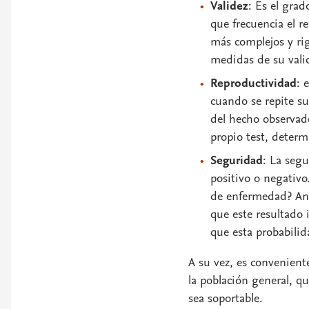
Validez
:
Es el grad
que frecuencia el r
más complejos y rig
medidas de su vali
Reproductividad
:
e
cuando se repite su
del hecho observado
propio test, deter
Seguridad
:
La segur
positivo o negativo
de enfermedad? Ant
que este resultado
que esta probabilid
A su vez, es conveniente
la población general, 
sea soportable.