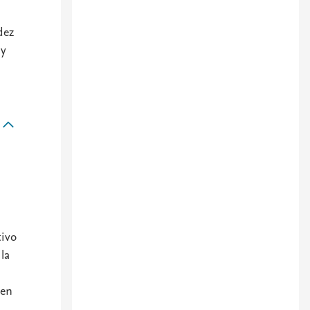
dez
 y
tivo
la
 en