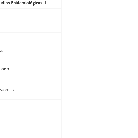
tudios Epidemiológicos II
os
 caso
evalencia