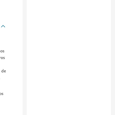
los
ros
n de
.
os