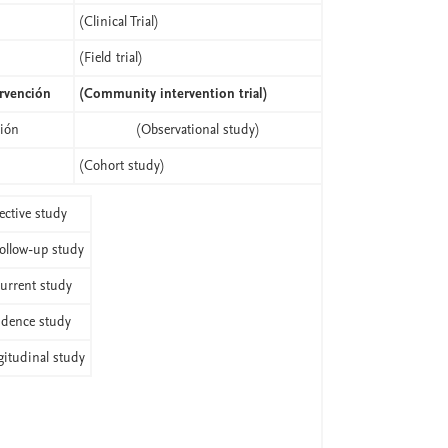
(Clinical Trial)
(Field trial)
rvención
(Community intervention trial)
ción
(Observational study)
(Cohort study)
ective study
ollow-up study
urrent study
idence study
gitudinal study