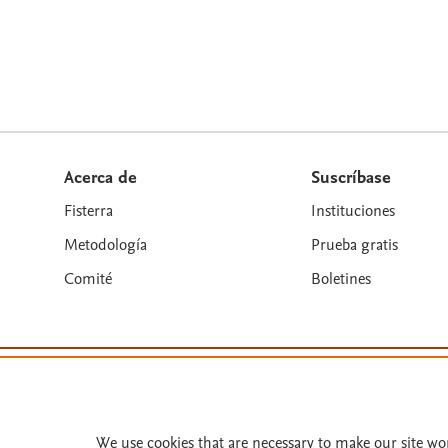
Acerca de
Suscríbase
Fisterra
Instituciones
Metodología
Prueba gratis
Comité
Boletines
Términos y condiciones
Política de privacidad
Copyright ©
2026
Elsevier España SLU, sus licenciant
We use cookies that are necessary to make our site wo
similares. Página actualizada en: Página actualizada e