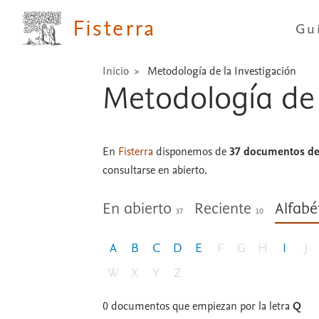
Fisterra
Gu
Inicio
Metodología de la Investigación
Metodología de 
En
Fisterra
disponemos de
37 documentos de 
consultarse en abierto.
En abierto
Reciente
Alfabé
37
10
A
B
C
D
E
F
G
H
I
J
W
X
Y
Z
0
documentos que empiezan por la letra
Q