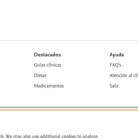
Destacados
Ayuda
Guías clínicas
FAQ's
Dietas
Atención al cl
Medicamentos
Salir
es y colaboradores. Se reservan todos los derechos, incluidos los de minería 
rk. We may also use additional cookies to analyze,
n: 31/07/2026.