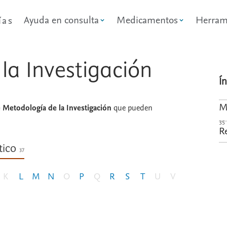
Ayuda en consulta
Medicamentos
Herram
ías
la Investigación
Í
M
Metodología de la Investigación
que pueden
35
R
tico
37
K
L
M
N
O
P
Q
R
S
T
U
V