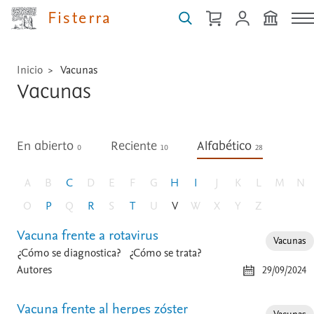
...
Fisterra
Inicio
Vacunas
Vacunas
En abierto
Reciente
Alfabético
0
10
28
A
B
C
D
E
F
G
H
I
J
K
L
M
N
O
P
Q
R
S
T
U
V
W
X
Y
Z
Vacuna frente a rotavirus
Vacunas
¿Cómo se diagnostica?
¿Cómo se trata?
Autores
29/09/2024
Vacuna frente al herpes zóster