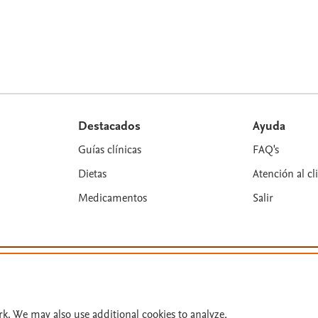
Destacados
Ayuda
Guías clínicas
FAQ's
Dietas
Atención al cl
Medicamentos
Salir
es y colaboradores. Se reservan todos los derechos, incluidos los de minería 
rk. We may also use additional cookies to analyze,
n: 31/07/2026.