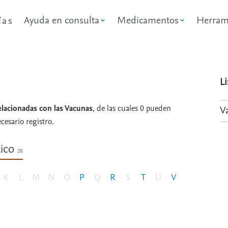
Ayuda en consulta
Medicamentos
Herram
ías
L
relacionadas con las Vacunas
, de las cuales 0 pueden
V
ecesario registro.
tico
28
K
L
M
N
O
P
Q
R
S
T
U
V