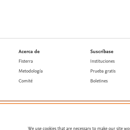
Acerca de
Suscríbase
Fisterra
Instituciones
Metodología
Prueba gratis
Comité
Boletines
Términos y condiciones
Política de privacidad
Copyright ©
2026
Elsevier España SLU, sus licenciant
We use cookies that are necessary to make our site wo
similares. Página actualizada en: Página actualizada e