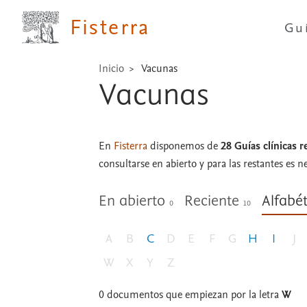
Fisterra
Gu
Inicio
Vacunas
Vacunas
En
Fisterra
disponemos de
28 Guías clínicas 
consultarse en abierto y para las restantes es n
En abierto
Reciente
Alfabé
0
10
A
B
C
D
E
F
G
H
I
J
W
X
Y
Z
0
documentos que empiezan por la letra
W