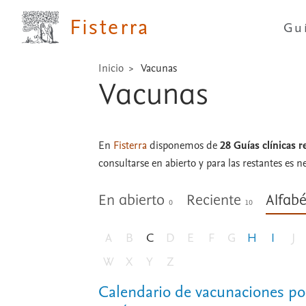
Fisterra
Gu
Inicio
Vacunas
Vacunas
En
Fisterra
disponemos de
28 Guías clínicas 
consultarse en abierto y para las restantes es n
En abierto
Reciente
Alfab
0
10
A
B
C
D
E
F
G
H
I
J
W
X
Y
Z
Calendario de vacunaciones p