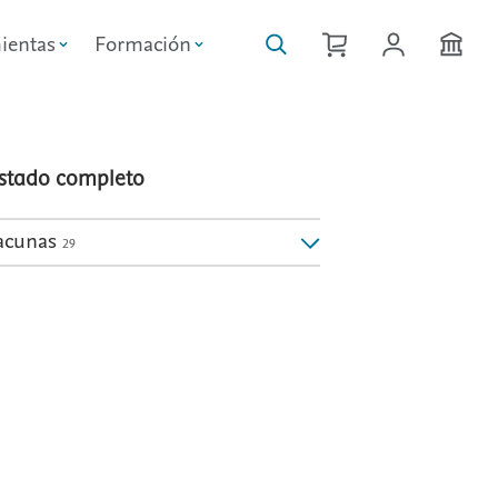
ientas
Formación
istado completo
acunas
29
: Vacunas