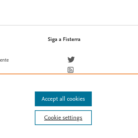
Siga a Fisterra
Síguenos en Twitter
iente
Suscríbete para recibir las novedade
Accept all cookies
de texto y datos, entrenamiento de IA y tecnologías
Cookie settings