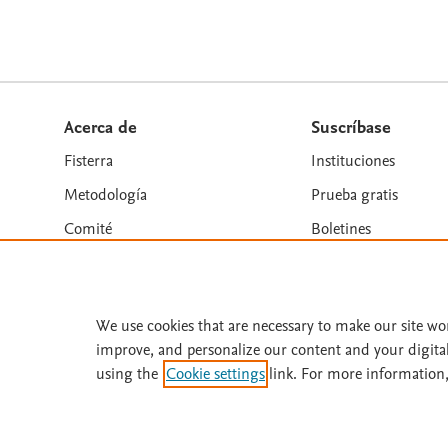
Acerca de
Suscríbase
Fisterra
Instituciones
Metodología
Prueba gratis
Comité
Boletines
We use cookies that are necessary to make our site wo
Términos y condiciones
Política de privacidad
improve, and personalize our content and your digita
Copyright ©
2026
Elsevier España SLU, sus licenciant
using the
Cookie settings
link. For more information,
similares. Página actualizada en: Página actualizada e
Este sitio utiliza cookies.
Cookie settings