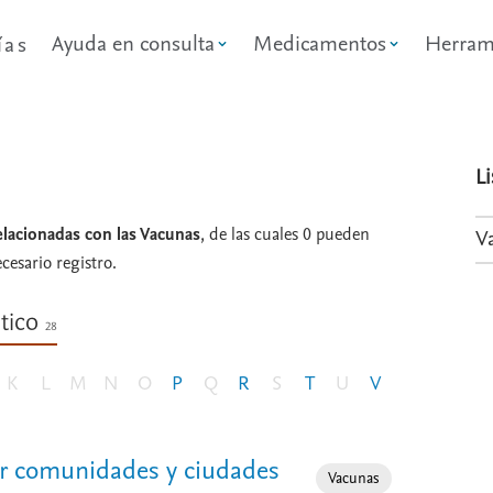
Ayuda en consulta
Medicamentos
Herram
ías
L
relacionadas con las Vacunas
, de las cuales 0 pueden
V
ecesario registro.
ético
28
K
L
M
N
O
P
Q
R
S
T
U
V
or comunidades y ciudades
Especialidad
Vacunas