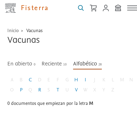
Fisterra
Inicio
Vacunas
Vacunas
En abierto
Reciente
Alfabético
0
10
28
A
B
C
D
E
F
G
H
I
J
K
L
M
N
O
P
Q
R
S
T
U
V
W
X
Y
Z
0
documentos que empiezan por la letra
M