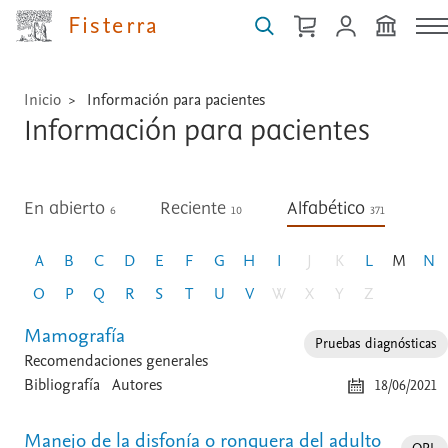
...
Fisterra
Inicio
Información para pacientes
Información para pacientes
En abierto
Reciente
Alfabético
6
10
371
A
B
C
D
E
F
G
H
I
J
K
L
M
N
O
P
Q
R
S
T
U
V
W
X
Y
Z
Mamografía
Pruebas diagnósticas
Recomendaciones generales
Bibliografía
Autores
18/06/2021
Manejo de la disfonía o ronquera del adulto