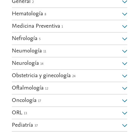
General
2
Hematología
8
Medicina Preventiva
1
Nefrología
5
Neumología
11
Neurología
14
Obstetricia y ginecología
24
Oftalmología
12
Oncología
17
ORL
13
Pediatría
37