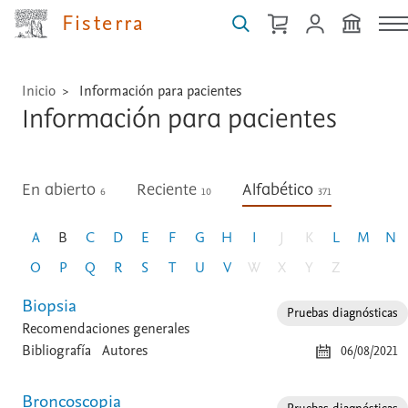
Fisterra
Inicio
Información para pacientes
Información para pacientes
En abierto
Reciente
Alfabético
6
10
371
A
B
C
D
E
F
G
H
I
J
K
L
M
N
O
P
Q
R
S
T
U
V
W
X
Y
Z
Biopsia
Pruebas diagnósticas
Recomendaciones generales
Bibliografía
Autores
06/08/2021
Broncoscopia