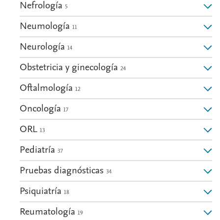
Nefrología
5
Neumología
11
Neurología
14
Obstetricia y ginecología
24
Oftalmología
12
Oncología
17
ORL
13
Pediatría
37
Pruebas diagnósticas
34
Psiquiatría
18
Reumatología
19