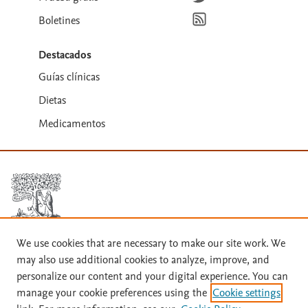
Suscríbete para recibir la
Boletines
Destacados
Guías clínicas
Dietas
Medicamentos
We use cookies that are necessary to make our site work. We
Términos y condiciones
may also use additional cookies to analyze, improve, and
personalize our content and your digital experience. You can
Política de privacidad
manage your cookie preferences using the
Cookie settings
Copyright ©
2026
Elsevier España SLU, sus licenciantes y