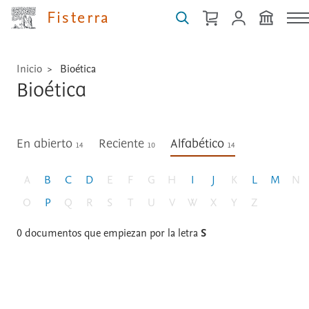
Fisterra
Inicio
Bioética
Bioética
En abierto
Reciente
Alfabético
14
10
14
A
B
C
D
E
F
G
H
I
J
K
L
M
N
O
P
Q
R
S
T
U
V
W
X
Y
Z
0
documentos que empiezan por la letra
S