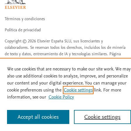
Términos y condiciones
Política de privacidad
Copyright ©
2026
Elsevier España SLU, sus licenciantes y
colaboradores. Se reservan todos los derechos, incluidos los de minería
de texto y datos, entrenamiento de IA y tecnologías similares. Página
actualizada en: Página actualizada en: 07/08/2026.
Este sitio utiliza cookies.
Cookie settings
We use cookies that are necessary to make our site work. We may
also use additional cookies to analyze, improve, and personalize
our content and your digital experience. You can manage your
cookie preferences using the
Cookie settings
link. For more
information, see our
Cookie Policy
Accept all cookies
Cookie settings