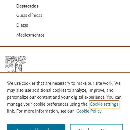
Destacados
Guías clínicas
Dietas
Medicamentos
We use cookies that are necessary to make our site work. We
Términos y condiciones
may also use additional cookies to analyze, improve, and
personalize our content and your digital experience. You can
Política de privacidad
manage your cookie preferences using the
Cookie settings
link. For more information, see our
Cookie Policy
Copyright ©
2026
Elsevier España SLU, sus licenciantes y
colaboradores. Se reservan todos los derechos, incluidos los de minería
de texto y datos, entrenamiento de IA y tecnologías similares. Página