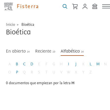
Fisterra
Inicio
Bioética
Bioética
En abierto
Reciente
Alfabético
14
10
14
A
B
C
D
E
F
G
H
I
J
K
L
M
N
O
P
Q
R
S
T
U
V
W
X
Y
Z
0
documentos que empiezan por la letra
H