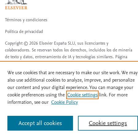
Términos y condiciones
Política de privacidad
Copyright ©
2026
Elsevier España SLU, sus licenciantes y
colaboradores. Se reservan todos los derechos, incluidos los de minería
de texto y datos, entrenamiento de IA y tecnologías similares. Página
actualizada en: Página actualizada en: 31/07/2026.
Este sitio utiliza cookies.
Cookie settings
We use cookies that are necessary to make our site work. We may
also use additional cookies to analyze, improve, and personalize
our content and your digital experience. You can manage your
cookie preferences using the
Cookie settings
link. For more
information, see our
Cookie Policy
Accept all cookies
Cookie settings