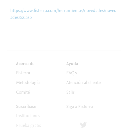
https://www.fisterra.com/herramientas/novedades/noved
adesRss.asp
Acerca de
Ayuda
Fisterra
FAQ's
Metodología
Atención al cliente
Comité
Salir
Suscríbase
Siga a Fisterra
Instituciones
Síguenos en Twitter
Prueba gratis