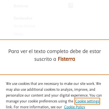
Suscríbete para recibir la
Boletines
Destacados
Guías clínicas
Dietas
Medicamentos
Para ver el texto completo debe de estar
suscrito a
Fisterra
Suscríbase a
Fisterra
We use cookies that are necessary to make our site work. We
Términos y condiciones
may also use additional cookies to analyze, improve, and
Solicite una prueba gratuita
personalize our content and your digital experience. You can
Política de privacidad
manage your cookie preferences using the
Cookie settings
Copyright ©
2026
Elsevier España SLU, sus licenciantes y
link. For more information, see our
Cookie Policy