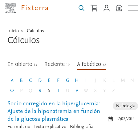
Fisterra
Inicio
Cálculos
Cálculos
En abierto
Reciente
Alfabético
13
10
48
A
B
C
D
E
F
G
H
I
J
K
L
M
N
O
P
Q
R
S
T
U
V
W
X
Y
Z
Sodio corregido en la hiperglucemia:
Nefrología
Ajuste de la hiponatremia en función
de la glucosa plasmática
17/02/2014
Formulario
Texto explicativo
Bibliografía