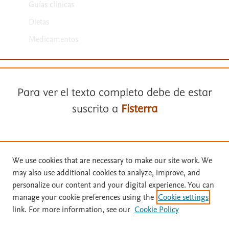
Guías clínicas
Dietas
Medicamentos
Para ver el texto completo debe de estar
suscrito a
Fisterra
Términos y condiciones
Suscríbase a
Fisterra
Política de privacidad
We use cookies that are necessary to make our site work. We
may also use additional cookies to analyze, improve, and
Copyright ©
2026
Elsevier España SLU, sus licenciantes y
Solicite una prueba gratuita
personalize our content and your digital experience. You can
colaboradores. Se reservan todos los derechos, incluidos los de minería
de texto y datos, entrenamiento de IA y tecnologías similares. Página
manage your cookie preferences using the
Cookie settings
actualizada en: .
link. For more information, see our
Cookie Policy
Inicie sesión con su cuenta personal
Este sitio utiliza cookies.
Cookie settings