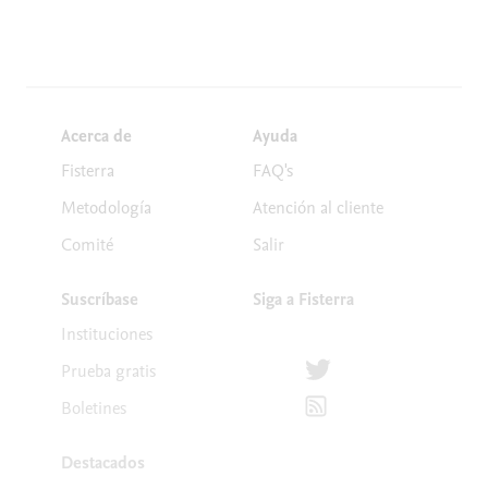
Acerca de
Ayuda
Fisterra
FAQ's
Metodología
Atención al cliente
Comité
Salir
Suscríbase
Siga a Fisterra
Instituciones
Síguenos en Twitter
Prueba gratis
Suscríbete para recibir la
Boletines
Destacados