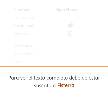
Suscríbase
Siga a Fisterra
Instituciones
Síguenos en Twitter
Prueba gratis
Suscríbete para recibir la
Boletines
Destacados
Guías clínicas
Dietas
Medicamentos
Para ver el texto completo debe de estar
suscrito a
Fisterra
Suscríbase a
Fisterra