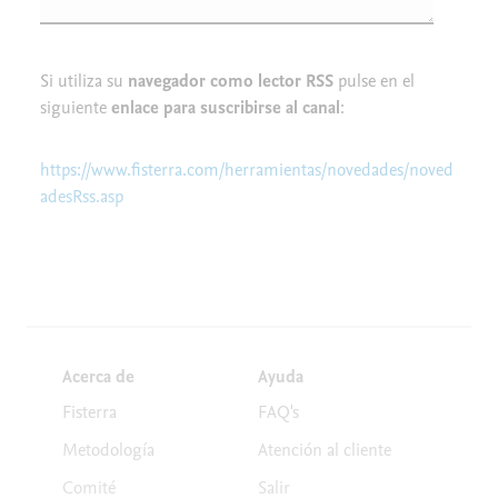
Si utiliza su
navegador como lector RSS
pulse en el
siguiente
enlace para suscribirse al canal
:
https://www.fisterra.com/herramientas/novedades/noved
adesRss.asp
Acerca de
Ayuda
Fisterra
FAQ's
Metodología
Atención al cliente
Comité
Salir