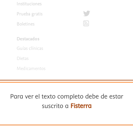
Instituciones
Síguenos en Twitter
Prueba gratis
Suscríbete para recibir la
Boletines
Destacados
Guías clínicas
Dietas
Medicamentos
Para ver el texto completo debe de estar
suscrito a
Fisterra
Términos y condiciones
Suscríbase a
Fisterra