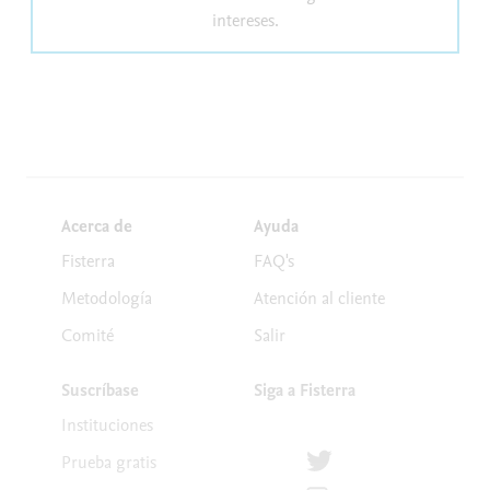
intereses.
Acerca de
Ayuda
Fisterra
FAQ's
Metodología
Atención al cliente
Comité
Salir
Suscríbase
Siga a Fisterra
Instituciones
Síguenos en Twitter
Prueba gratis
Suscríbete para recibir la