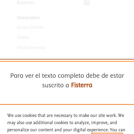
Boletines
Destacados
Guías clínicas
Dietas
Medicamentos
Para ver el texto completo debe de estar
suscrito a
Fisterra
Términos y condiciones
Suscríbase a
Fisterra
Política de privacidad
We use cookies that are necessary to make our site work. We
may also use additional cookies to analyze, improve, and
Copyright ©
2026
Elsevier España SLU, sus licenciantes y
Solicite una prueba gratuita
personalize our content and your digital experience. You can
colaboradores. Se reservan todos los derechos, incluidos los de minería