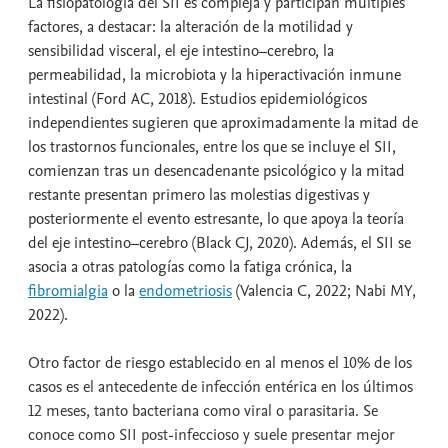
La fisiopatología del SII es compleja y participan múltiples
factores, a destacar: la alteración de la motilidad y
sensibilidad visceral, el eje intestino–cerebro, la
permeabilidad, la microbiota y la hiperactivación inmune
intestinal (Ford AC, 2018). Estudios epidemiológicos
independientes sugieren que aproximadamente la mitad de
los trastornos funcionales, entre los que se incluye el SII,
comienzan tras un desencadenante psicológico y la mitad
restante presentan primero las molestias digestivas y
posteriormente el evento estresante, lo que apoya la teoría
del eje intestino–cerebro (Black CJ, 2020). Además, el SII se
asocia a otras patologías como la fatiga crónica, la
fibromialgia
o la
endometriosis
(Valencia C, 2022; Nabi MY,
2022).
Otro factor de riesgo establecido en al menos el 10% de los
casos es el antecedente de infección entérica en los últimos
12 meses, tanto bacteriana como viral o parasitaria. Se
conoce como SII post-infeccioso y suele presentar mejor