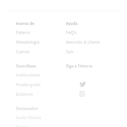
Acerca de
Ayuda
Fisterra
FAQ's
Metodología
Atención al cliente
Comité
Salir
Suscríbase
Siga a Fisterra
Instituciones
Síguenos en Twitter
Prueba gratis
Suscríbete para recibir la
Boletines
Destacados
Guías clínicas