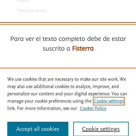
Dietas
Medicamentos
Para ver el texto completo debe de estar
suscrito a
Fisterra
Términos y condiciones
Suscríbase a
Fisterra
Política de privacidad
We use cookies that are necessary to make our site work. We
may also use additional cookies to analyze, improve, and
Copyright ©
2026
Elsevier España SLU, sus licenciantes y
Solicite una prueba gratuita
personalize our content and your digital experience. You can
colaboradores. Se reservan todos los derechos, incluidos los de minería
manage your cookie preferences using the
Cookie settings
de texto y datos, entrenamiento de IA y tecnologías similares. Página
link. For more information, see our
Cookie Policy
actualizada en: .
Inicie sesión con su cuenta personal
Este sitio utiliza cookies.
Cookie settings
Accept all cookies
Cookie settings
Identificarse