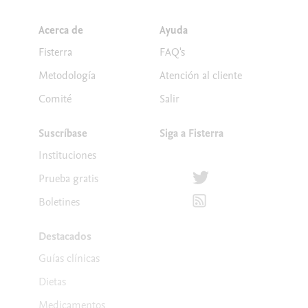
Acerca de
Ayuda
Fisterra
FAQ's
Metodología
Atención al cliente
Comité
Salir
Suscríbase
Siga a Fisterra
Instituciones
Síguenos en Twitter
Prueba gratis
Suscríbete para recibir la
Boletines
Destacados
Guías clínicas
Dietas
Medicamentos