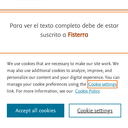
Para ver el texto completo debe de estar
suscrito a
Fisterra
Términos y condiciones
Suscríbase a
Fisterra
Política de privacidad
We use cookies that are necessary to make our site work. We
may also use additional cookies to analyze, improve, and
Copyright ©
2026
Elsevier España SLU, sus licenciantes y
Solicite una prueba gratuita
personalize our content and your digital experience. You can
colaboradores. Se reservan todos los derechos, incluidos los de minería
manage your cookie preferences using the
Cookie settings
de texto y datos, entrenamiento de IA y tecnologías similares. Página
link. For more information, see our
Cookie Policy
actualizada en: .
Inicie sesión con su cuenta personal
Este sitio utiliza cookies.
Cookie settings
Accept all cookies
Cookie settings
Identificarse