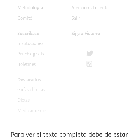
Metodología
Atención al cliente
Comité
Salir
Suscríbase
Siga a Fisterra
Instituciones
Síguenos en Twitter
Prueba gratis
Suscríbete para recibir la
Boletines
Destacados
Guías clínicas
Dietas
Medicamentos
Para ver el texto completo debe de estar