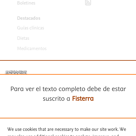
Boletines
Destacados
Guías clínicas
Dietas
Medicamentos
Para ver el texto completo debe de estar
suscrito a
Fisterra
Términos y condiciones
Política de privacidad
Suscríbase a
Fisterra
Copyright ©
2026
Elsevier España SLU, sus licenciantes y
We use cookies that are necessary to make our site work. We
colaboradores. Se reservan todos los derechos, incluidos los de minería