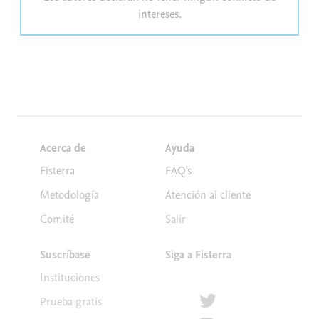
intereses.
Acerca de
Ayuda
Fisterra
FAQ's
Metodología
Atención al cliente
Comité
Salir
Suscríbase
Siga a Fisterra
Instituciones
Síguenos en Twitter
Prueba gratis
Suscríbete para recibir la