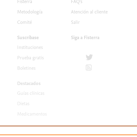
Fisterra
FAQ's
Metodología
Atención al cliente
Comité
Salir
Suscríbase
Siga a Fisterra
Instituciones
Síguenos en Twitter
Prueba gratis
Suscríbete para recibir la
Boletines
Destacados
Guías clínicas
Dietas
Medicamentos