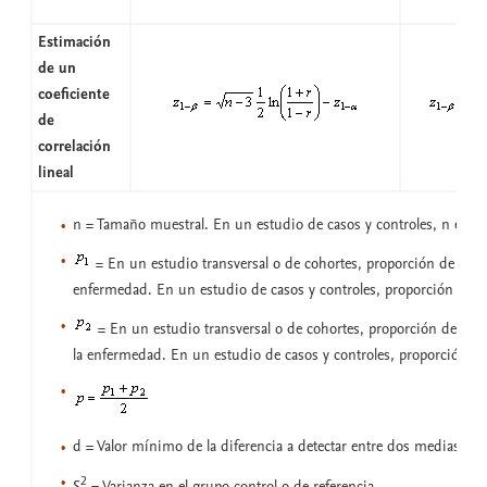
Estimación
de un
coeficiente
de
correlación
lineal
n = Tamaño muestral. En un estudio de casos y controles, n es e
= En un estudio transversal o de cohortes, proporción de expu
enfermedad. En un estudio de casos y controles, proporción de c
= En un estudio transversal o de cohortes, proporción de no 
la enfermedad. En un estudio de casos y controles, proporción de
d = Valor mínimo de la diferencia a detectar entre dos medias
2
S
= Varianza en el grupo control o de referencia