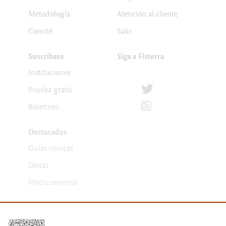
Metodología
Atención al cliente
Comité
Salir
Suscríbase
Siga a Fisterra
Instituciones
Síguenos en Twitter
Prueba gratis
Suscríbete para recibir la
Boletines
Destacados
Guías clínicas
Dietas
Medicamentos