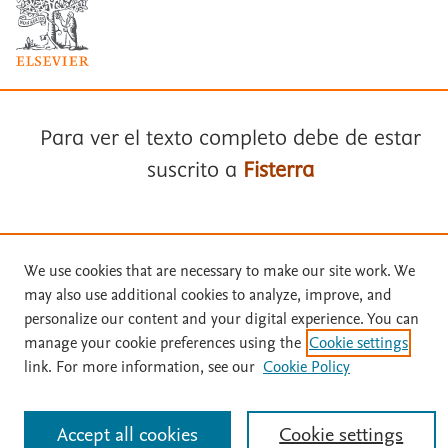
Términos y condiciones
Para ver el texto completo debe de estar
Política de privacidad
suscrito a
Fisterra
Copyright ©
2026
Elsevier España SLU, sus licenciantes y
colaboradores. Se reservan todos los derechos, incluidos los de minería
de texto y datos, entrenamiento de IA y tecnologías similares. Página
actualizada en: .
Suscríbase a
Fisterra
Este sitio utiliza cookies.
Cookie settings
We use cookies that are necessary to make our site work. We
may also use additional cookies to analyze, improve, and
Solicite una prueba gratuita
personalize our content and your digital experience. You can
manage your cookie preferences using the
Cookie settings
link. For more information, see our
Cookie Policy
Inicie sesión con su cuenta personal
Accept all cookies
Cookie settings
Identificarse