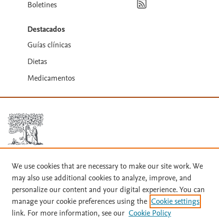
Boletines
Destacados
Guías clínicas
Dietas
Medicamentos
We use cookies that are necessary to make our site work. We
Términos y condiciones
may also use additional cookies to analyze, improve, and
Política de privacidad
personalize our content and your digital experience. You can
manage your cookie preferences using the
Cookie settings
Copyright ©
2026
Elsevier España SLU, sus licenciantes y
link. For more information, see our
Cookie Policy
colaboradores. Se reservan todos los derechos, incluidos los de minería