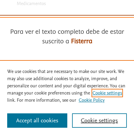
Medicamentos
Para ver el texto completo debe de estar
suscrito a
Fisterra
Términos y condiciones
Suscríbase a
Fisterra
Política de privacidad
We use cookies that are necessary to make our site work. We
may also use additional cookies to analyze, improve, and
Copyright ©
2026
Elsevier España SLU, sus licenciantes y
Solicite una prueba gratuita
personalize our content and your digital experience. You can
colaboradores. Se reservan todos los derechos, incluidos los de minería
manage your cookie preferences using the
Cookie settings
de texto y datos, entrenamiento de IA y tecnologías similares. Página
link. For more information, see our
Cookie Policy
actualizada en: .
Inicie sesión con su cuenta personal
Este sitio utiliza cookies.
Cookie settings
Accept all cookies
Cookie settings
Identificarse