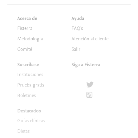
Acerca de
Ayuda
Fisterra
FAQ's
Metodología
Atención al cliente
Comité
Salir
Suscríbase
Siga a Fisterra
Instituciones
Síguenos en Twitter
Prueba gratis
Suscríbete para recibir la
Boletines
Destacados
Guías clínicas
Dietas