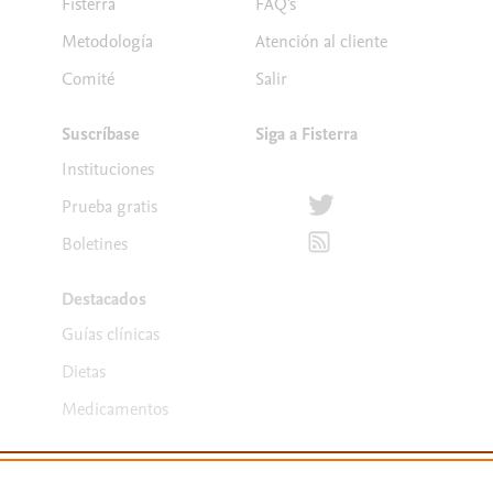
Fisterra
FAQ's
Metodología
Atención al cliente
Comité
Salir
Suscríbase
Siga a Fisterra
Instituciones
Síguenos en Twitter
Prueba gratis
Suscríbete para recibir la
Boletines
Destacados
Guías clínicas
Dietas
Medicamentos