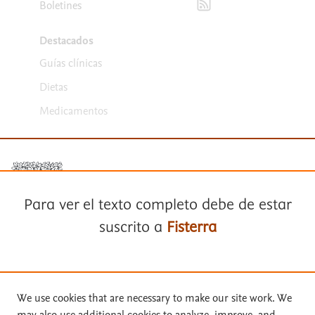
Boletines
Destacados
Guías clínicas
Dietas
Medicamentos
Para ver el texto completo debe de estar
suscrito a
Fisterra
Términos y condiciones
Política de privacidad
Suscríbase a
Fisterra
Copyright ©
2026
Elsevier España SLU, sus licenciantes y
We use cookies that are necessary to make our site work. We
colaboradores. Se reservan todos los derechos, incluidos los de minería