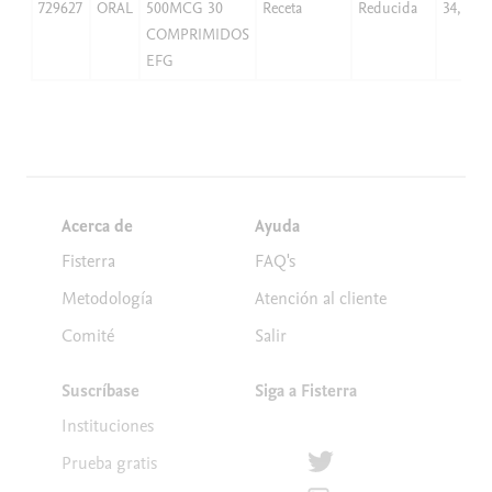
729627
ORAL
500MCG 30
Receta
Reducida
34,69
COMPRIMIDOS
EFG
Acerca de
Ayuda
Fisterra
FAQ's
Metodología
Atención al cliente
Comité
Salir
Suscríbase
Siga a Fisterra
Instituciones
Síguenos en Twitter
Prueba gratis
Suscríbete para recibir la