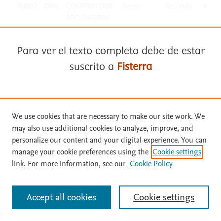
768852
ORAL
COMPRIMIDOS
Receta
Reducida
49,97
RECUBIERTOS
CON PELICULA
EFG
Para ver el texto completo debe de estar
RIVAROXABAN
suscrito a
Fisterra
VIVANTA 15MG
28
768854
ORAL
COMPRIMIDOS
Selectiva
Reducida
42,07
Suscríbase a
Fisterra
RECUBIERTOS
We use cookies that are necessary to make our site work. We
CON PELICULA
may also use additional cookies to analyze, improve, and
EFG
Solicite una prueba gratuita
personalize our content and your digital experience. You can
RIVAROXABAN
manage your cookie preferences using the
Cookie settings
VIVANTA 20MG
link. For more information, see our
Cookie Policy
28
Inicie sesión con su cuenta personal
768855
ORAL
COMPRIMIDOS
Selectiva
Reducida
38,25
RECUBIERTOS
Accept all cookies
Cookie settings
Identificarse
CON PELICULA
EFG