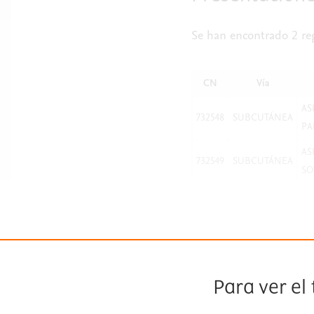
Se han encontrado 2 reg
CN
Vía
AS
732548
SUBCUTÁNEA
PA
AS
732549
SUBCUTÁNEA
SO
Para ver el