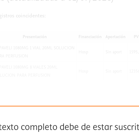
istros coincidentes:
Presentación
Financiación
Aportación
PV
PAVELI 1080MG 1 VIAL 20ML SOLUCION
Hosp
Sin aport
1595
RA PERFUSION
PAVELI 1080MG 8 VIALES 20ML
Hosp
Sin aport
1235
LUCION PARA PERFUSION
 texto completo debe de estar suscri