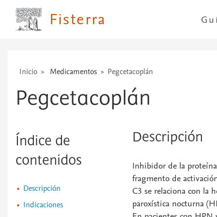
...
Fisterra
Gu
Inicio
Medicamentos
Pegcetacoplán
Pegcetacoplán
Descripción
Índice de
contenidos
Inhibidor de la proteí
fragmento de activació
Descripción
C3 se relaciona con la 
paroxística nocturna (
Indicaciones
En pacientes con HPN y