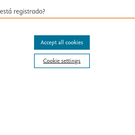
está registrado?
ión con su cuenta personal
Accept all cookies
entificarse
Cookie settings
Siga a Fisterra
Síguenos en Twitter
iente