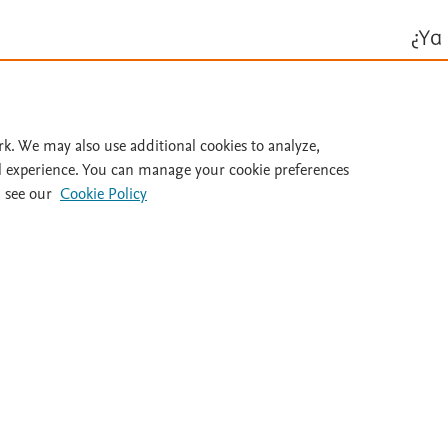
¿Ya 
Inicie ses
Id
rk. We may also use additional cookies to analyze,
l experience. You can manage your cookie preferences
 see our
Cookie Policy
al 932 415 960
Destacados
Ayuda
Guías clínicas
FAQ's
Dietas
Atención al cl