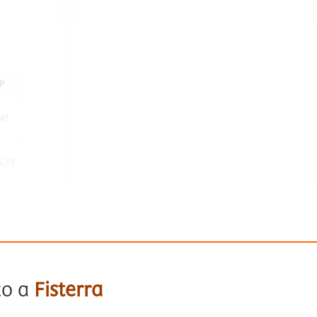
P
,45
6,59
to a
Fisterra