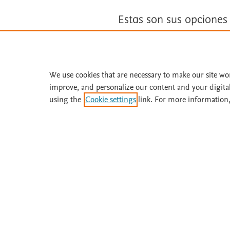
Estas son sus opciones
Suscríbase a
Fisterra
We use cookies that are necessary to make our site wo
Solicite una prueba gratuita
improve, and personalize our content and your digita
using the
Cookie settings
link. For more information,
¿Necesita ayuda o más información? Llame 
Acerca de
Suscríbase
Fisterra
Instituciones
Metodología
Prueba gratis