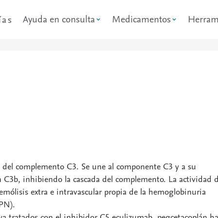
Ayuda en consulta
Medicamentos
Herram
ías
na del complemento C3. Se une al componente C3 y a su
n C3b, inhibiendo la cascada del complemento. La actividad 
hemólisis extra e intravascular propia de la hemoglobinuria
HPN).
a tratados con el inhibidor C5 eculizumab, pegcetacoplán h