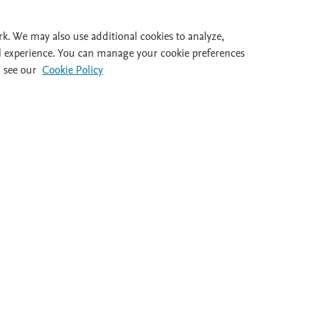
Id
rk. We may also use additional cookies to analyze,
l experience. You can manage your cookie preferences
 see our
Cookie Policy
al 932 415 960
Destacados
Ayuda
Guías clínicas
FAQ's
Dietas
Atención al cl
Medicamentos
Salir