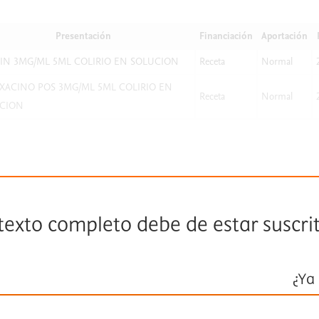
Presentación
Financiación
Aportación
IN 3MG/ML 5ML COLIRIO EN SOLUCION
Receta
Normal
XACINO POS 3MG/ML 5ML COLIRIO EN
Receta
Normal
CION
 texto completo debe de estar suscri
¿Ya 
Inicie ses