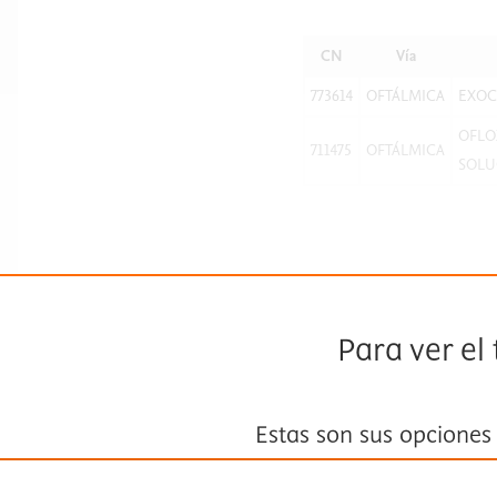
CN
Vía
773614
OFTÁLMICA
EXOC
OFLO
711475
OFTÁLMICA
SOLU
Para ver el
Estas son sus opciones
Suscríbase a
Fisterra