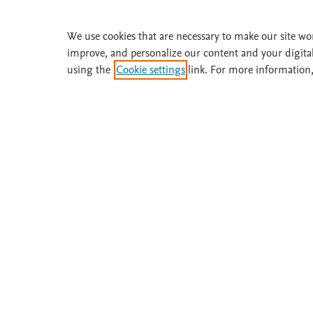
We use cookies that are necessary to make our site wo
Solicite una prueba gratuita
improve, and personalize our content and your digita
using the
Cookie settings
link. For more information,
¿Necesita ayuda o más información? Llame 
Acerca de
Suscríbase
Fisterra
Instituciones
Metodología
Prueba gratis
Comité
Boletines