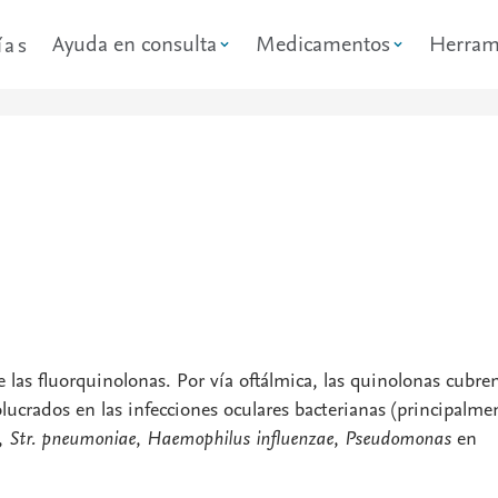
Ayuda en consulta
Medicamentos
Herram
ías
 las fluorquinolonas. Por vía oftálmica, las quinolonas cubren
olucrados en las infecciones oculares bacterianas (principalme
,
Str. pneumoniae
,
Haemophilus influenzae
,
Pseudomonas
en