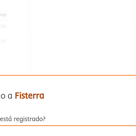
PVP
2,83
2,83
to a
Fisterra
está registrado?
ión con su cuenta personal